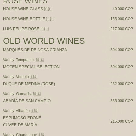
ROSE WINES
HOUSE WINE GLASS 🇨🇱
40.000 COP
HOUSE WINE BOTTLE 🇨🇱
155.000 COP
LUIS FELIPE ROSE 🇨🇱
217.000 COP
OLD WORLD WINES
MARQUÉS DE REINOSA CRIANZA
304.000 COP
Variety: Tempranillo 🇪🇸
MOCEN SPECIAL SELECTION
304.000 COP
Variety: Verdejo 🇪🇸
DUQUE DE MEDINA (ROSE)
232.000 COP
Variety: Garnacha 🇪🇸
ABADÍA DE SAN CAMPIO
335.000 COP
Variety: Albariño 🇪🇸
ESPUMOSO EDONÉ
215.000 COP
CUVEE DE MARÍA
Variety: Chardonnay 🇪🇸