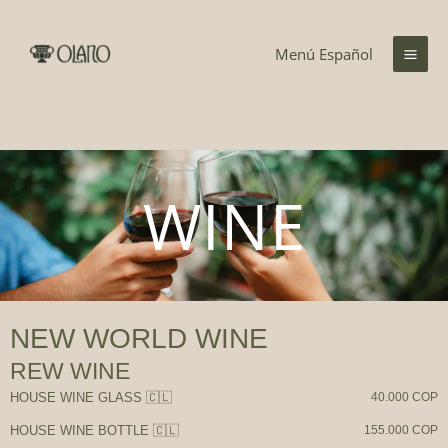
Ir
al
Menú Español
contenido
WINE
NEW WORLD WINE
REW WINE
HOUSE WINE GLASS 🇨🇱
40.000 COP
HOUSE WINE BOTTLE 🇨🇱
155.000 COP