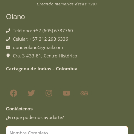
Creando memorias desde 1997
Olano
Teléfono: +57 (605) 6787760
Celular: +57 312 293 6336
dondeolano@gmail.com
Cra. 3 #33-81, Centro Histórico
Cartagena de Indias – Colombia
F
T
I
Y
T
a
w
n
o
r
c
i
s
u
i
e
t
t
t
p
Contáctenos
b
t
a
u
a
¿En qué podemos ayudarte?
o
e
g
b
d
Name
o
r
r
e
v